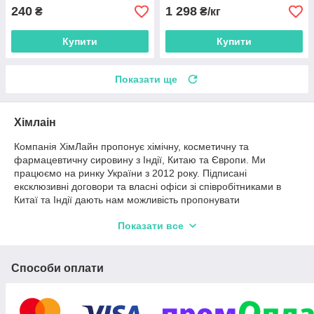
240
1 298
₴
₴/кг
Купити
Купити
Показати ще
Хімлаін
Компанія ХімЛайн пропонує хімічну, косметичну та
фармацевтичну сировину з Індії, Китаю та Європи. Ми
працюємо на ринку України з 2012 року. Підписані
ексклюзивні договори та власні офіси зі співробітниками в
Китаї та Індії дають нам можливість пропонувати
максимально конкурентні ціни. Також займаємось напрямком
Показати все
витратних матеріалів.
Більшість позицій на даний момент працюємо "на
замовлення". Стандартні терміни постачання: авіа 15-25
Способи оплати
робочих днів, морем 35-45 робочих днів. Якщо вас не
влаштувала наша ціна - ми завжди готові шукати
альтернативи, щоб наша співпраця була взаємовигідною. Ми
можемо запропонувати сировину, яка влаштує вас і за