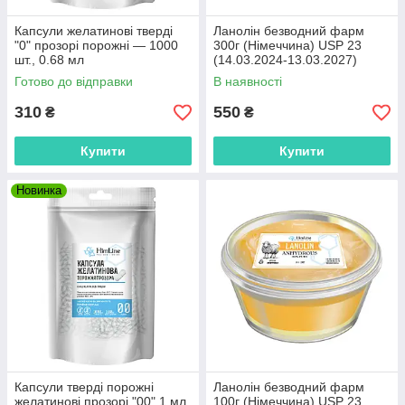
Капсули желатинові тверді
Ланолін безводний фарм
"0" прозорі порожні — 1000
300г (Німеччина) USP 23
шт., 0.68 мл
(14.03.2024-13.03.2027)
Готово до відправки
В наявності
310
550
₴
₴
Купити
Купити
Новинка
Капсули тверді порожні
Ланолін безводний фарм
желатинові прозорі "00" 1 мл
100г (Німеччина) USP 23