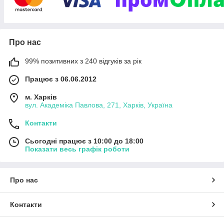
ціновою політикою і за якістю.
Ключова ідея продуктивності нашої компанії в ефективності
зворотного зв'язку від наших клієнтів, невеликому колективі
професіоналів і оптимальному розподілі ресурсів. Ми
Про нас
прагнемо до показника якісного закриття 85% запитів, які ми
отримуємо від Вас. Наша мета зробити поставки ваших
99% позитивних з 240 відгуків за рік
товарів максимально ефективними по витраченому часу та
бюджету.
Працює з 06.06.2012
м. Харків
вул. Академіка Павлова, 271, Харків, Україна
Контакти
Сьогодні працює з 10:00 до 18:00
Показати весь графік роботи
Про нас
Контакти