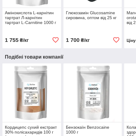
Амінокислота L-карнітин
Глюкозамін Glucosamine
Магн
тартрат Л-карнітин
сировина, оптом від 25 кг
orot
тартрат L-Carnitine 1000 г
від 2
1 755
1 700
₴/кг
₴/кг
Цін
Подібні товари компанії
Кордицепс сухий екстракт
Бензокаїн Benzocaine
Кола
30% полісахаридів 100 г
1000 г
здор