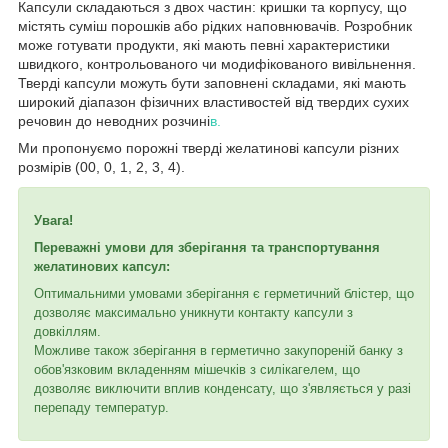
Капсули складаються з двох частин: кришки та корпусу, що
містять суміш порошків або рідких наповнювачів. Розробник
може готувати продукти, які мають певні характеристики
швидкого, контрольованого чи модифікованого вивільнення.
Тверді капсули можуть бути заповнені складами, які мають
широкий діапазон фізичних властивостей від твердих сухих
речовин до неводних розчині
в.
Ми пропонуємо порожні тверді желатинові капсули різних
розмірів (00, 0, 1, 2, 3, 4).
Увага!
Переважні умови для зберігання та транспортування
желатинових капсул:
Оптимальними умовами зберігання є герметичний блістер, що
дозволяє максимально уникнути контакту капсули з
довкіллям.
Можливе також зберігання в герметично закупореній банку з
обов'язковим вкладенням мішечків з силікагелем, що
дозволяє виключити вплив конденсату, що з'являється у разі
перепаду температур.