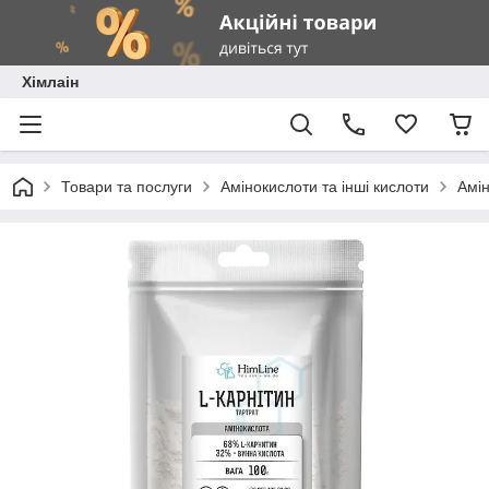
Хімлаін
Товари та послуги
Амінокислоти та інші кислоти
Амін