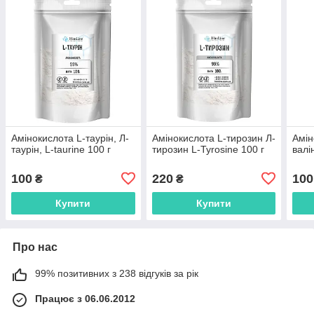
Амінокислота L-таурін, Л-
Амінокислота L-тирозин Л-
Амін
таурін, L-taurine 100 г
тирозин L-Tyrosine 100 г
валін
100
220
100
₴
₴
Купити
Купити
Про нас
99% позитивних з 238 відгуків за рік
Працює з 06.06.2012