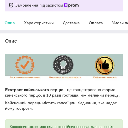
Замовлення під захистом
Опис
Характеристики
Доставка
Оплата
Умови п
Опис
Екстракт кайєнського перцю
- це концентрована форма
кайєнського перцю, в 10 разів гостріша, ніж мелений перець.
Кайєнський перець містить капсаїцин, з'єднання, яке надає
йому гостроти.
Капсаїцин також має ряд потенційних переваг для здоров'я,