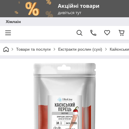
Хімлаін
Товари та послуги
Екстракти рослин (сухі)
Кайєнськи