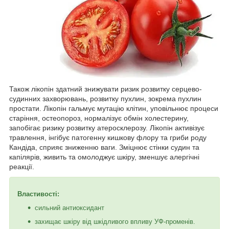
Також лікопін здатний знижувати ризик розвитку серцево-
судинних захворювань, розвитку пухлин, зокрема пухлин
простати. Лікопін гальмує мутацію клітин, уповільнює процеси
старіння, остеопороз, нормалізує обмін холестерину,
запобігає ризику розвитку атеросклерозу. Лікопін активізує
травлення, інгібує патогенну кишкову флору та гриби роду
Кандіда, сприяє зниженню ваги. Зміцнює стінки судин та
капілярів, живить та омолоджує шкіру, зменшує алергічні
реакції.
Властивості:
сильний антиоксидант
захищає шкіру від шкідливого впливу УФ-променів.