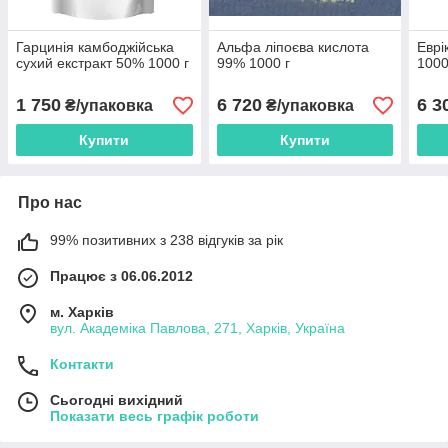
Гарцинія камбоджійська
Альфа ліпоєва кислота
Еврі
сухий екстракт 50% 1000 г
99% 1000 г
1000
1 750
6 720
6 3
₴/упаковка
₴/упаковка
Купити
Купити
Про нас
99% позитивних з 238 відгуків за рік
Працює з 06.06.2012
м. Харків
вул. Академіка Павлова, 271, Харків, Україна
Контакти
Сьогодні вихідний
Показати весь графік роботи