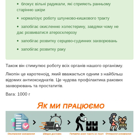
блокує вільні радикали, які сприяють ранньому
старінню шкіри
нормалізує роботу шлунково-кишкового тракту
запобігає окисленню холестерину, завдяки чому не
дає розвиватися атеросклерозу
запобігає розвитку серцево-судинних захворювань
запобігає розвитку раку
Також він стимулює роботу всіх органів нашого організму.
Лікопін це каротеноід, який вважається одним з найбільш
відомих антиоксиднатів. Це чудова профілактика ракових
захворювань та простатитів.
Вага: 1000 г