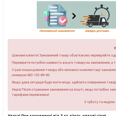
У
Шановні клієнти! Замовлений товар обов'язково перевіряйте од
Перевірити потрібно наявність всього товару на замовлення, а т
У разі пошкодження товару або неповної комплектації замовлен
номером 063-135-89-90.
Якщо дана ситуація буде мати місце, здійсніть повернення това
Увага! Після отримання замовлення на пошті, якщо потрібно зам
тарифами перевізника!
У суботу та неділю
Увага! При замовленні від 5 кг діють оптові ціни!