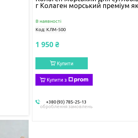
г Колаген морський преміум як
В наявності
Код:
КЛМ-500
1 950 ₴
Купити
Купити з
+380 (93) 785-25-13
оброблення замовлень