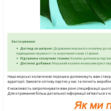
Застосування:
Догляд за шкірою:
Додавання морського колагену до ко
підвищенню пружності та скорочення ознак старіння.
Підтримка сполучних тканин:
Колаген допомагає підтрим
Дієтичні добавки:
Морський колаген можна використовува
Наші морські колагенові порошки допоможуть вам створи
аудиторії. Замовте оптову партію у нас та почніть виро
Є можливість запропонувати вам різні специфікації цього
Для отримання більш детальної інформації зв'яжіться з