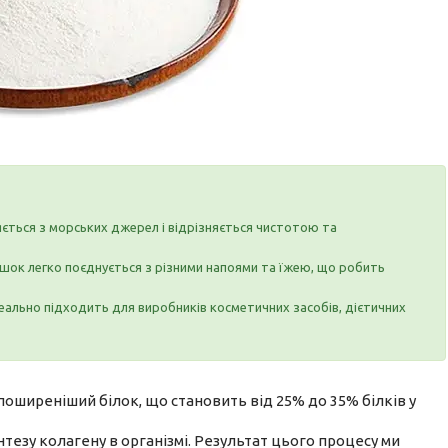
ється з морських джерел і відрізняється чистотою та
ок легко поєднується з різними напоями та їжею, що робить
ально підходить для виробників косметичних засобів, дієтичних
оширеніший білок, що становить від 25% до 35% білків у
тезу колагену в організмі. Результат цього процесу ми