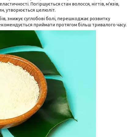
ластичності. Погіршується стан волосся, нігтів, м'язів,
дин, утворюється целюліт.
в, знижує суглобові болі, перешкоджає розвитку
рекомендується приймати протягом більш тривалого часу.