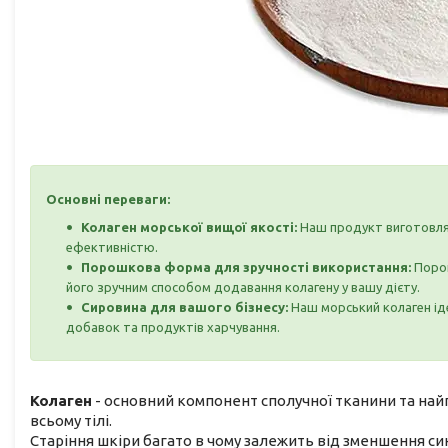
Основні переваги:
Колаген морської вищої якості:
Наш продукт виготовля
ефективністю.
Порошкова форма для зручності використання:
Порош
його зручним способом додавання колагену у вашу дієту.
Сировина для вашого бізнесу:
Наш морський колаген іде
добавок та продуктів харчування.
Колаген
- основний компонент сполучної тканини та найп
всьому тілі.
Старіння шкіри багато в чому залежить від зменшення син