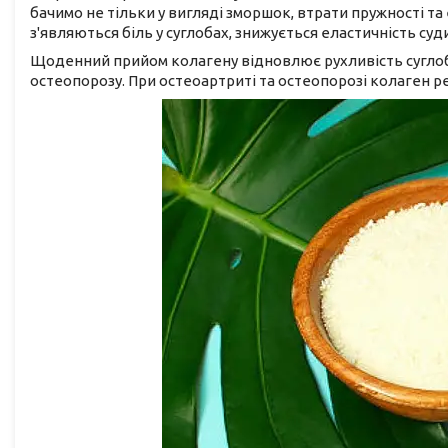
бачимо не тільки у вигляді зморшок, втрати пружності та е
з'являються біль у суглобах, знижується еластичність су
Щоденний прийом колагену відновлює рухливість суглобі
остеопорозу. При остеоартриті та остеопорозі колаген 