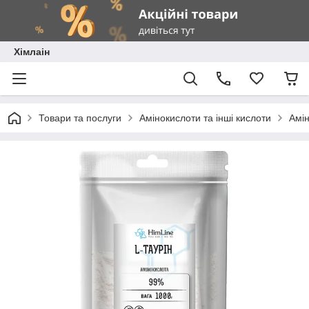
Хімлаін
Товари та послуги
Амінокислоти та інші кислоти
Амін