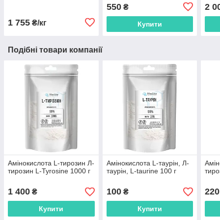
550
2 0
₴
1 755
₴/кг
Купити
Подібні товари компанії
Амінокислота L-тирозин Л-
Амінокислота L-таурін, Л-
Амін
тирозин L-Tyrosine 1000 г
таурін, L-taurine 100 г
тиро
1 400
100
220
₴
₴
Купити
Купити