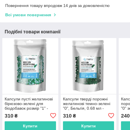
Повернення товару впродовж 14 днів за домовленістю
Всі умови повернення
Подібні товари компанії
Капсули пусті желатинові
Капсули тверді порожні
Капс
бірюзово-зелені для
желатинові темно-зелені
поро
біодобавок розмір "1" -
"0", Бельгія, 0.68 мл -
"0" 
1000 шт.
1000 шт.
шт.
310
310
240
₴
₴
Купити
Купити