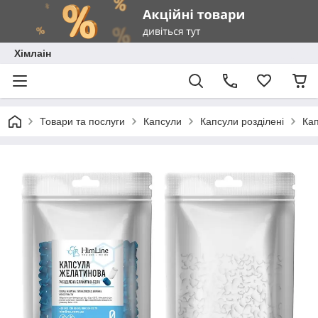
Хімлаін
Товари та послуги
Капсули
Капсули розділені
Кап