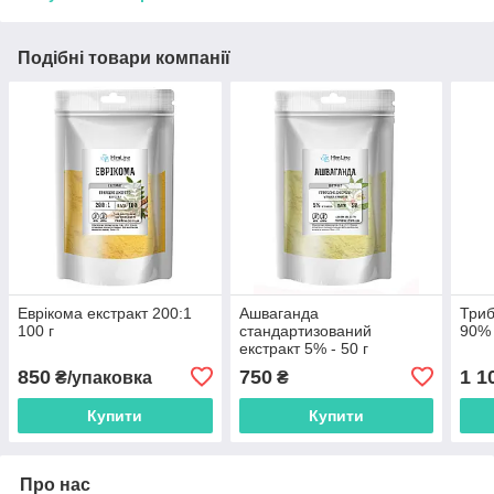
Подібні товари компанії
Еврікома екстракт 200:1
Ашваганда
Триб
100 г
стандартизований
90% 
екстракт 5% - 50 г
850
750
1 1
₴/упаковка
₴
Купити
Купити
Про нас