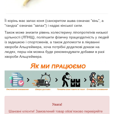
Її корінь має запах коня (санскритом ашва означає "кінь", а
"гандха" означає "запах") і надає кінської сили.
Також може знизити рівень холестерину ліпопротеїнів низької
щільності (ЛПНЩ), поліпшити фізичну працездатність у людей
із задишкою і спортсменів, а також допомогти в лікуванні
хвороби Альцгеймера, хоча потрібні додаткові докази на
людях, перш ніж можна буде рекомендувати добавки в разі
хвороби Альцгеймера.
Увага!
Шановні клієнти! Замовлений товар обов’язково перевіряйте