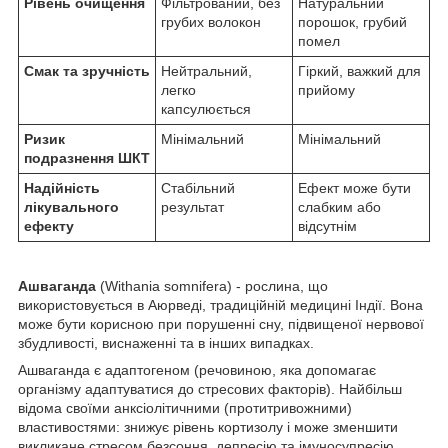
Рівень очищення
Фільтрований, без
Натуральний
грубих волокон
порошок, грубий
помел
Смак та зручність
Нейтральний,
Гіркий, важкий для
легко
прийому
капсулюється
Ризик
Мінімальний
Мінімальний
подразнення ШКТ
Надійність
Стабільний
Ефект може бути
лікувального
результат
слабким або
ефекту
відсутнім
Ашваганда
(Withania somnifera) - рослина, що
використовується в Аюрведі, традиційній медицині Індії. Вона
може бути корисною при порушенні сну, підвищеної нервової
збудливості, виснаженні та в інших випадках.
Ашваганда є адаптогеном (речовиною, яка допомагає
організму адаптуватися до стресових факторів). Найбільш
відома своїми анксіолітичними (протитривожними)
властивостями: знижує рівень кортизолу і може зменшити
викликане стресом безсоння, депресію та імуносупресію.