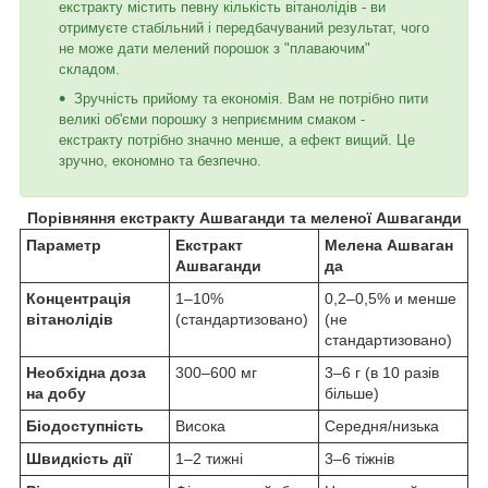
екстракту містить певну кількість вітанолідів - ви
отримуєте стабільний і передбачуваний результат, чого
не може дати мелений порошок з "плаваючим"
складом.
Зручність прийому та економія. Вам не потрібно пити
великі об'єми порошку з неприємним смаком -
екстракту потрібно значно менше, а ефект вищий. Це
зручно, економно та безпечно.
Порівняння екстракту Ашваганди та меленої Ашваганди
Параметр
Екстракт
Мелена Ашваган
Ашваганди
да
Концентрація
1–10%
0,2–0,5% и менше
вітанолідів
(стандартизовано)
(не
стандартизовано)
Необхідна доза
300–600 мг
3–6 г (в 10 разів
на добу
більше)
Біодоступність
Висока
Середня/низька
Швидкість дії
1–2 тижні
3–6 тіжнів