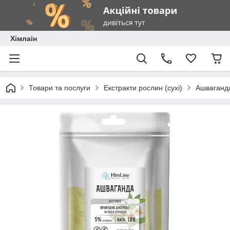
Хімлаін
Товари та послуги
Екстракти рослин (сухі)
Ашваганда