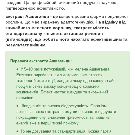
швидше. Це професійний, очищений продукт із науково
підтвердженою ефективністю.
Екстракт Ашваганди
- це концентрована форма популярної
рослини, що має виражену адаптогенну дію.
На відміну від
звичайного меленого порошку, екстракт містить
стандартизовану кількість активних речовин
(вітанолідів), що робить його набагато ефективнішим та
результативнішим.
Переваги екстракту Ашваганди:
У 5–10 разів потужніший, ніж мелена Ашваганда.
Екстракт виробляється з дотриманням строгих
технологій екстракції, завдяки чому одна капсула або
порція містить високу концентрацію корисних
компонентів. Ефект настає швидше та виражений
сильніше.
Швидка дія та висока біодоступність. Організм
легше засвоює екстракт, тому ви починаєте відчувати
покращення сну, зниження тривожності та приплив
енергії вже в перші тижні прийому.
Точне дозування та стандартизація. Кожна партія