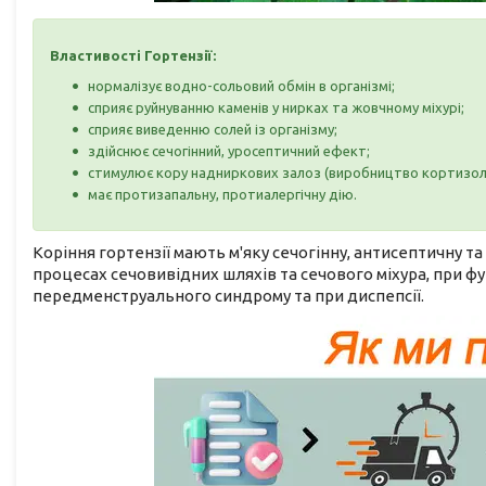
Властивості Гортензії:
нормалізує водно-сольовий обмін в організмі;
сприяє руйнуванню каменів у нирках та жовчному міхурі;
сприяє виведенню солей із організму;
здійснює сечогінний, уросептичний ефект;
стимулює кору надниркових залоз (виробництво кортизол
має протизапальну, протиалергічну дію.
Коріння гортензії мають м'яку сечогінну, антисептичну 
процесах сечовивідних шляхів та сечового міхура, при ф
передменструального синдрому та при диспепсії.