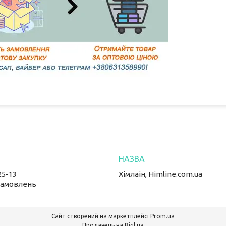
25-13
Хімлаін, Himline.com.ua
замовлень
Сайт створений на маркетплейсі
Prom.ua
Продавець на Bigl.ua