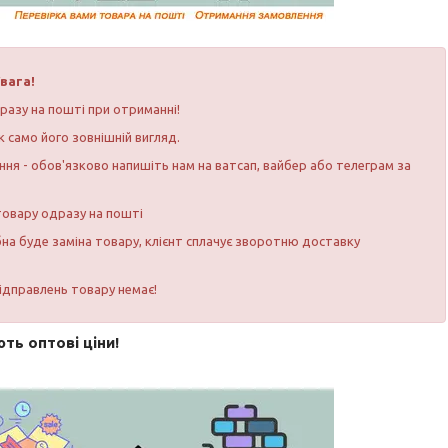
вага!
разу на пошті при отриманні!
к само його зовнішній вигляд.
ня - обов'язково напишіть нам на ватсап, вайбер або телеграм за
 товару одразу на пошті
бна буде заміна товару, клієнт сплачує зворотню доставку
відправлень товару немає!
ть оптові ціни!