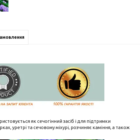
замовлення
ористовується як сечогінний засіб і для підтримки
ках, уретрі та сечовому міхурі, розчиняє каміння, а також