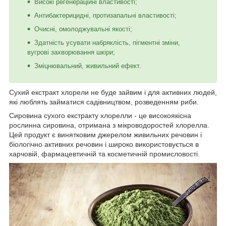
Високі регенераційні властивості;
Антибактерицидні, протизапальні властивості;
Очисні, омолоджувальні якості;
Здатність усувати набряклість, пігментні зміни,
вугрові захворювання шкіри;
Зміцнювальний, живильний ефект.
Сухий екстракт хлорели не буде зайвим і для активних людей,
які люблять займатися садівництвом, розведенням риби.
Сировина сухого екстракту хлорелли - це високоякісна
рослинна сировина, отримана з мікроводоростей хлорелла.
Цей продукт є винятковим джерелом живильних речовин і
біологічно активних речовин і широко використовується в
харчовій, фармацевтичній та косметичній промисловості.