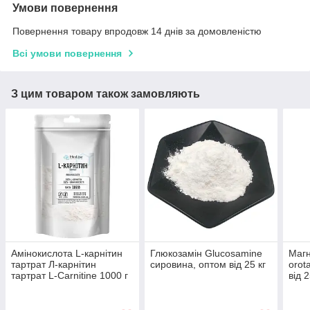
Умови повернення
Повернення товару впродовж 14 днів за домовленістю
Всі умови повернення
З цим товаром також замовляють
Амінокислота L-карнітин
Глюкозамін Glucosamine
Магн
тартрат Л-карнітин
сировина, оптом від 25 кг
orot
тартрат L-Carnitine 1000 г
від 2