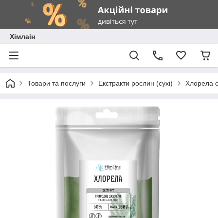
Хімлаін
Товари та послуги
Екстракти рослин (сухі)
Хлорела с