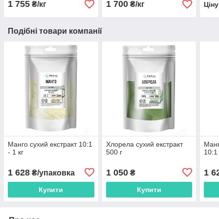
1 755
1 700
₴/кг
₴/кг
Цін
Подібні товари компанії
Манго сухий екстракт 10:1
Хлорела сухий екстракт
Манг
- 1 кг
500 г
10:1 
1 628
1 050
1 6
₴/упаковка
₴
Купити
Купити