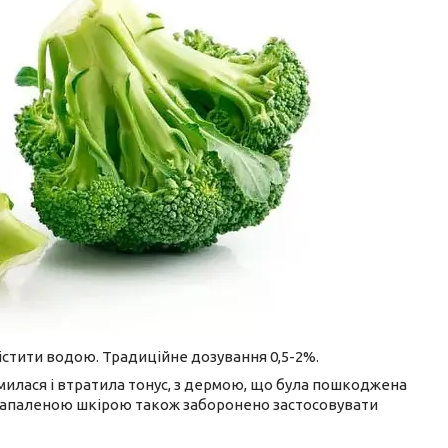
стити водою. Традиційне дозування 0,5-2%.
илася і втратила тонус, з дермою, що була пошкоджена
запаленою шкірою також заборонено застосовувати