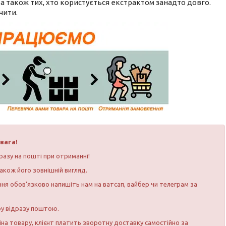
а також тих, хто користується екстрактом занадто довго.
чити.
вага!
разу на пошті при отриманні!
акож його зовнішній вигляд.
ня обов'язково напишіть нам на ватсап, вайбер чи телеграм за
ру відразу поштою.
іна товару, клієнт платить зворотну доставку самостійно за