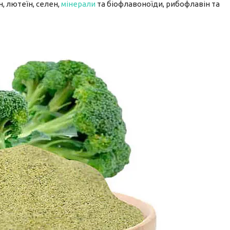
н, лютеїн, селен,
мінерали
та біофлавоноїди, рибофлавін та