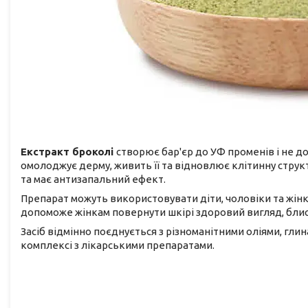
Екстракт броколі
створює бар'єр до УФ променів і не д
омолоджує дерму, живить її та відновлює клітинну структу
та має антизапальний ефект.
Препарат можуть використовувати діти, чоловіки та жін
допоможе жінкам повернути шкірі здоровий вигляд, блиск
Засіб відмінно поєднується з різноманітними оліями, гли
комплексі з лікарськими препаратами.