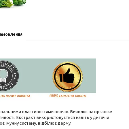
замовлення
увальними властивостями овочів. Виявляє на організм
ивості. Екстракт використовується навіть у дитячій
є імунну систему, відбілює дерму.