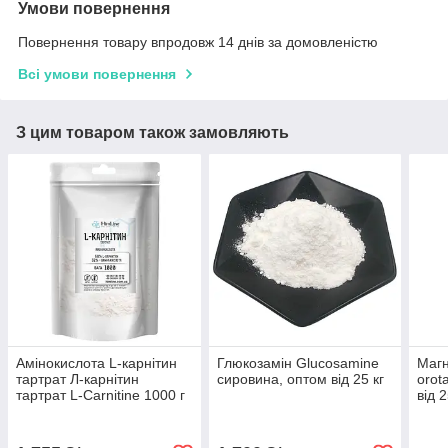
Умови повернення
Повернення товару впродовж 14 днів за домовленістю
Всі умови повернення
З цим товаром також замовляють
Амінокислота L-карнітин
Глюкозамін Glucosamine
Магн
тартрат Л-карнітин
сировина, оптом від 25 кг
orot
тартрат L-Carnitine 1000 г
від 2