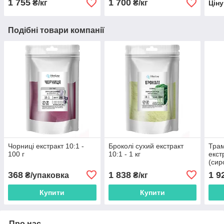
1 755
1 700
₴/кг
₴/кг
Цін
Подібні товари компанії
Чорниці екстракт 10:1 -
Броколі сухий екстракт
Трам
100 г
10:1 - 1 кг
екст
(сир
368
1 838
1 9
₴/упаковка
₴/кг
Купити
Купити
Про нас