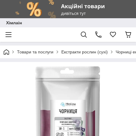
Хімлаін
Товари та послуги
Екстракти рослин (сухі)
Чорниці ек