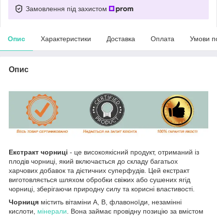
Замовлення під захистом
Опис
Характеристики
Доставка
Оплата
Умови п
Опис
Екстракт чорниці
- це високоякісний продукт, отриманий із
плодів чорниці, який включається до складу багатьох
харчових добавок та дієтичних суперфудів. Цей екстракт
виготовляється шляхом обробки свіжих або сушених ягід
чорниці, зберігаючи природну силу та корисні властивості.
Чорниця
містить вітаміни А, B, флавоноїди, незамінні
кислоти,
мінерали
. Вона займає провідну позицію за вмістом